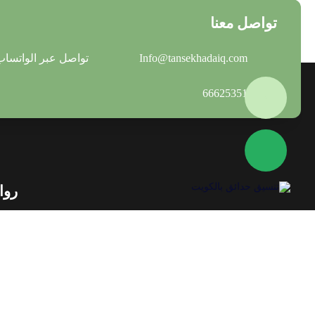
تواصل معنا
Info@tansekhadaiq.com
تواصل عبر الواتساب
66625351
روا
نقدم خدمات تنسيق الحدائق في الكويت
بافضل التصاميم العصرية والحلول المتكاملة
لتحويل المساحات الخارجية الى حدائق جميلة
ومريحة نهتم بالتفاصيل ونستخدم افضل المواد
والنباتات لنمنحك حديقة تضيف الجمال والهدوء
الى منزلك ( الرقم الالي : 18056424 )