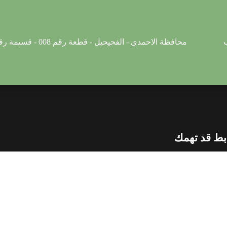
محافظة الاحمدي - الفحيحيل - قطعة رقم 008 - قسيمة رقم 003407 - شارع 28
بط قد تهمك
من نحن
خدماتنا
المدن
اتصل بنا
سياسة الخصوصية