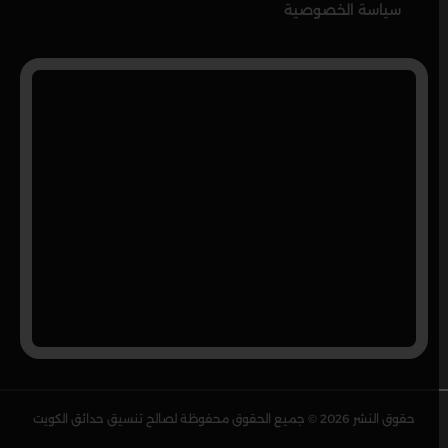
سياسة الخصوصية
حقوق النشر 2026 © جميع الحقوق محفوظة لصالح تنسيق حدائق الكويت