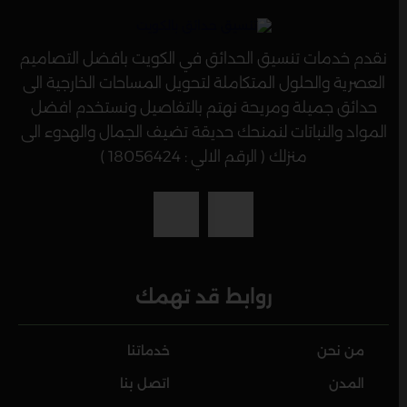
نقدم خدمات تنسيق الحدائق في الكويت بافضل التصاميم
العصرية والحلول المتكاملة لتحويل المساحات الخارجية الى
حدائق جميلة ومريحة نهتم بالتفاصيل ونستخدم افضل
المواد والنباتات لنمنحك حديقة تضيف الجمال والهدوء الى
منزلك ( الرقم الالي : 18056424 )
روابط قد تهمك
من نحن
خدماتنا
المدن
اتصل بنا